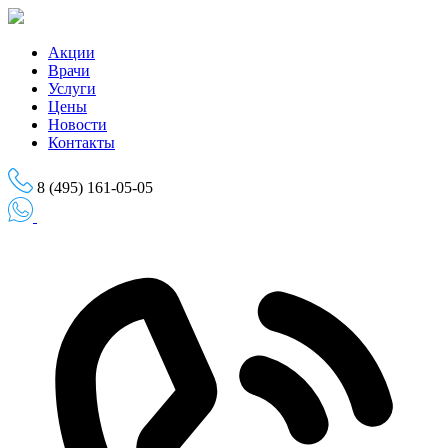
Skip
to
the
Акции
content
Врачи
Услуги
Цены
Новости
Контакты
8 (495) 161-05-05
Записаться на приём
Записаться