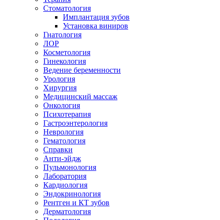
Стоматология
Имплантация зубов
Установка виниров
Гнатология
ЛОР
Косметология
Гинекология
Ведение беременности
Урология
Хирургия
Медицинский массаж
Онкология
Психотерапия
Гастроэнтерология
Неврология
Гематология
Справки
Анти-эйдж
Пульмонология
Лаборатория
Кардиология
Эндокринология
Рентген и КТ зубов
Дерматология