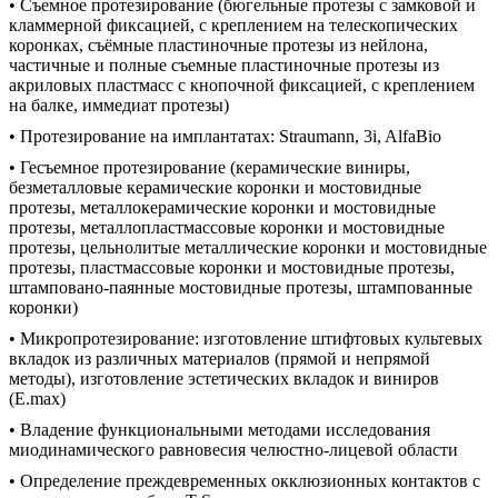
• Съемное протезирование (бюгельные протезы с замковой и
кламмерной фиксацией, с креплением на телескопических
коронках, съёмные пластиночные протезы из нейлона,
частичные и полные съемные пластиночные протезы из
акриловых пластмасс с кнопочной фиксацией, с креплением
на балке, иммедиат протезы)
• Протезирование на имплантатах: Straumann, 3i, AlfaBio
• Гесъемное протезирование (керамические виниры,
безметалловые керамические коронки и мостовидные
протезы, металлокерамические коронки и мостовидные
протезы, металлопластмассовые коронки и мостовидные
протезы, цельнолитые металлические коронки и мостовидные
протезы, пластмассовые коронки и мостовидные протезы,
штамповано-паянные мостовидные протезы, штампованные
коронки)
• Микропротезирование: изготовление штифтовых культевых
вкладок из различных материалов (прямой и непрямой
методы), изготовление эстетических вкладок и виниров
(E.max)
• Владение функциональными методами исследования
миодинамического равновесия челюстно-лицевой области
• Определение преждевременных окклюзионных контактов с