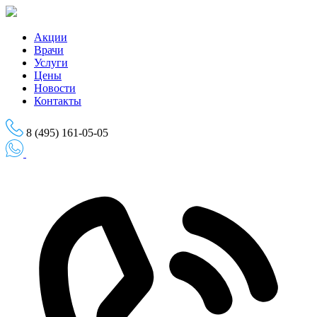
Skip
to
the
Акции
content
Врачи
Услуги
Цены
Новости
Контакты
8 (495) 161-05-05
Записаться на приём
Записаться